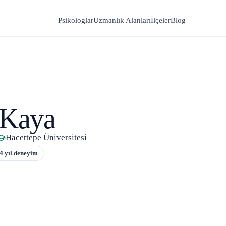
Psikologlar
Uzmanlık Alanları
İlçeler
Blog
 Kaya
Hacettepe Üniversitesi
4
yıl deneyim