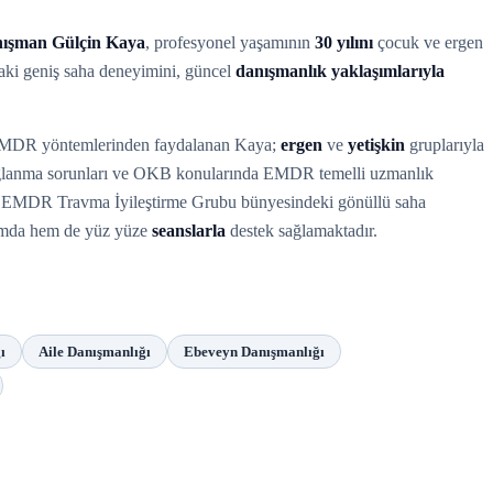
nışman Gülçin Kaya
, profesyonel yaşamının
30 yılını
çocuk ve ergen
daki geniş saha deneyimini, güncel
danışmanlık yaklaşımlarıyla
ve EMDR yöntemlerinden faydalanan Kaya;
ergen
ve
yetişkin
gruplarıyla
 bağlanma sorunları ve OKB konularında EMDR temelli uzmanlık
ve EMDR Travma İyileştirme Grubu bünyesindeki gönüllü saha
rtamda hem de yüz yüze
seanslarla
destek sağlamaktadır.
ı
Aile Danışmanlığı
Ebeveyn Danışmanlığı