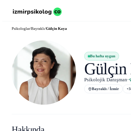
Psikologlar
/
Bayraklı
/
Gülçin Kaya
Bu hafta uygun
Gülçin
Psikolojik Danışman
·
Bayraklı / İzmir
+
3
Hakkında