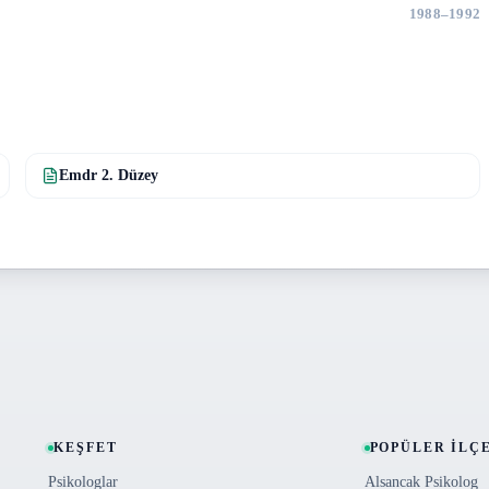
1988
–
1992
Emdr 2. Düzey
KEŞFET
POPÜLER İLÇ
Psikologlar
Alsancak Psikolog