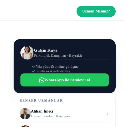
Uzman Mısınız?
Gülçin Kaya
Psikolojik Danışman
· Bayraklı
Yüz yüze & online görüşme
5 dakika içinde dönüş
WhatsApp ile randevu al
BENZER UZMANLAR
Alihan İmeci
Uzman Psikolog
· Karşıyaka