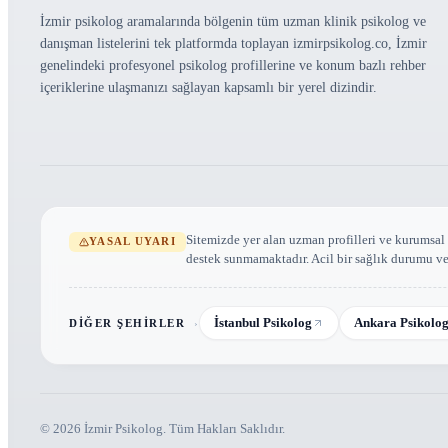
İzmir psikolog aramalarında bölgenin tüm uzman klinik psikolog ve
danışman listelerini tek platformda toplayan izmirpsikolog.co, İzmir
genelindeki profesyonel psikolog profillerine ve konum bazlı rehber
içeriklerine ulaşmanızı sağlayan kapsamlı bir yerel dizindir.
Sitemizde yer alan uzman profilleri ve kurumsal
YASAL UYARI
destek sunmamaktadır. Acil bir sağlık durumu v
İstanbul Psikolog
Ankara Psikolo
DIĞER ŞEHIRLER
©
2026
İzmir Psikolog
. Tüm Hakları Saklıdır.