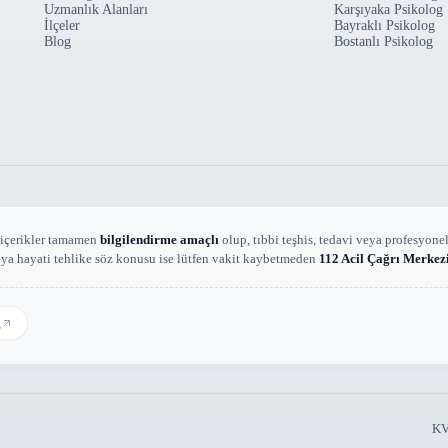
Uzmanlık Alanları
Karşıyaka Psikolog
İlçeler
Bayraklı Psikolog
Blog
Bostanlı Psikolog
 içerikler tamamen
bilgilendirme amaçlı
olup, tıbbi teşhis, tedavi veya profesyon
eya hayati tehlike söz konusu ise lütfen vakit kaybetmeden
112 Acil Çağrı Merkez
g
KV