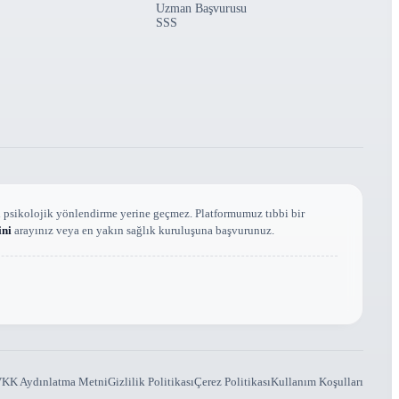
Uzman Başvurusu
SSS
el psikolojik yönlendirme yerine geçmez. Platformumuz tıbbi bir
ini
arayınız veya en yakın sağlık kuruluşuna başvurunuz.
KK Aydınlatma Metni
Gizlilik Politikası
Çerez Politikası
Kullanım Koşulları