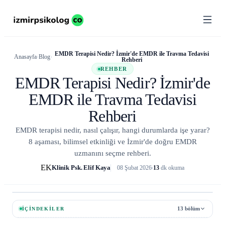
Psikologlar
EMDR Terapisi Nedir? İzmir'de EMDR ile Travma Tedavisi
Anasayfa
›
Blog
›
01
Rehberi
REHBER
EMDR Terapisi Nedir? İzmir'de
Uzmanlık
EMDR ile Travma Tedavisi
02
Alanları
Rehberi
EMDR terapisi nedir, nasıl çalışır, hangi durumlarda işe yarar?
8 aşaması, bilimsel etkinliği ve İzmir'de doğru EMDR
İlçeler
03
uzmanını seçme rehberi.
EK
Klinik Psk. Elif Kaya
08 Şubat 2026
13
dk okuma
Blog
04
İÇINDEKILER
13
bölüm