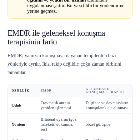
uygulanması şarttır. Bu yazı tıbbi bir yönlendirme
yerine geçmez.
EMDR ile geleneksel konuşma
terapisinin farkı
EMDR, yalnızca konuşmaya dayanan terapilerden bazı
yönleriyle ayrılır. İkisi rakip değildir; çoğu zaman birbirini
tamamlar.
GELENEKSEL
ÖZELLIK
EMDR
KONUŞMA TERAPISI
Travmatik anının
Düşünce ve davranışların
Odak
yeniden işlenmesi
konuşularak ele alınması
Bilateral uyarım (göz
Yöntem
hareketi, dokunma,
Sözel görüşme
ses)