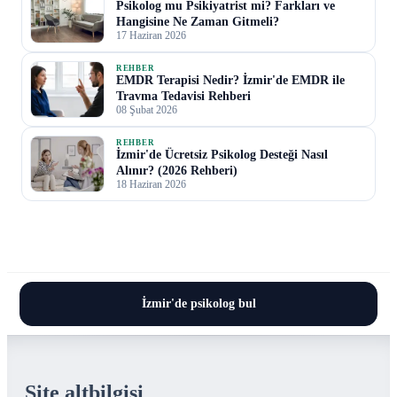
Psikolog mu Psikiyatrist mi? Farkları ve
Hangisine Ne Zaman Gitmeli?
17 Haziran 2026
REHBER
EMDR Terapisi Nedir? İzmir'de EMDR ile
Travma Tedavisi Rehberi
08 Şubat 2026
REHBER
İzmir'de Ücretsiz Psikolog Desteği Nasıl
Alınır? (2026 Rehberi)
18 Haziran 2026
İzmir'de psikolog bul
Site altbilgisi