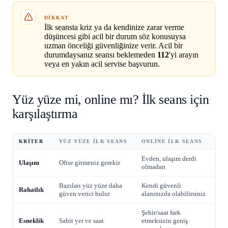
DIKKAT
İlk seansta kriz ya da kendinize zarar verme
düşüncesi gibi acil bir durum söz konusuysa
uzman önceliği güvenliğinize verir. Acil bir
durumdaysanız seansı beklemeden
112
'yi arayın
veya en yakın acil servise başvurun.
Yüz yüze mi, online mı? İlk seans için
karşılaştırma
KRITER
YÜZ YÜZE ILK SEANS
ONLINE ILK SEANS
Evden, ulaşım derdi
Ulaşım
Ofise gitmeniz gerekir
olmadan
Bazıları yüz yüze daha
Kendi güvenli
Rahatlık
güven verici bulur
alanınızda olabilirsiniz
Şehir/saat fark
Esneklik
Sabit yer ve saat
etmeksizin geniş