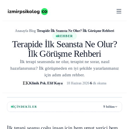
Psikologlar
Anasayfa
›
Blog
›
Terapide İlk Seansta Ne Olur? İlk Görüşme Rehberi
01
REHBER
Terapide İlk Seansta Ne Olur?
İlk Görüşme Rehberi
Uzmanlık
02
İlk terapi seansında ne olur, terapist ne sorar, nasıl
Alanları
hazırlanırsınız? İlk görüşmeden en iyi şekilde yararlanmanız
için adım adım rehber.
EK
Klinik Psk. Elif Kaya
18 Haziran 2026
6
dk okuma
İlçeler
03
Blog
İÇINDEKILER
9
bölüm
04
İlk terapi seansı çoğu insan için hem umut verici hem